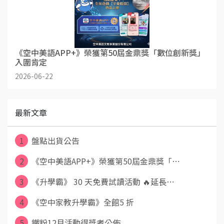
《空中美語APP+》榮獲第50屆金鼎獎「數位創新獎」
入圍肯定
2026-06-22
最新文章
1
盤點出貨公告
2
《空中美語APP+》榮獲第50屆金鼎獎「⋯
3
《升學霸》 30 天免費試讀活動 🔥延長⋯
4
《空中家教升學霸》全館5 折
5
鐵粉12月活動得獎者公佈