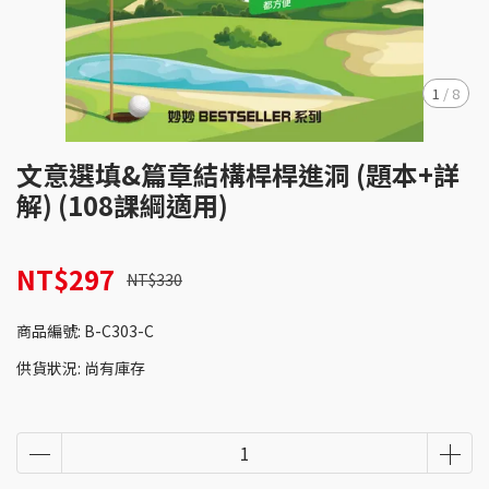
1
/
8
文意選填&篇章結構桿桿進洞 (題本+詳
解) (108課綱適用)
NT$297
NT$330
商品編號:
B-C303-C
供貨狀況:
尚有庫存