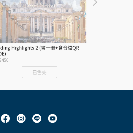
ading Highlights 2 (書一冊+含音檔QR
Reading High
DE)
CODE)
$450
NT$450
已售完