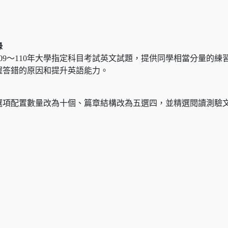
錄
與109～110年大學指定科目考試英文試題，提供同學相當分量
握答錯的原因和提升英語能力。
選項配置數量改為十個、篇章結構改為五選四，並精選閱讀測驗
。