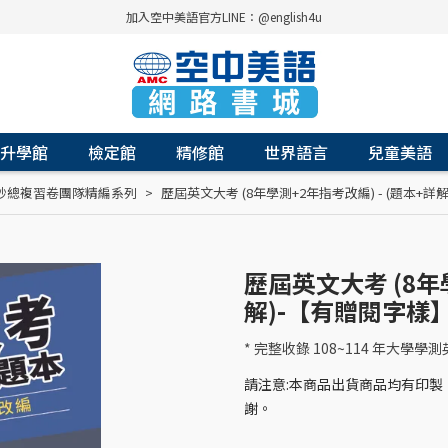
加入空中美語官方LINE：@english4u
升學館
檢定館
精修館
世界語言
兒童美語
妙總複習卷團隊精編系列
歷屆英文大考 (8年學測+2年指考改編) - (題本+詳
歷屆英文大考 (8年學
解)-【有贈閱字樣
* 完整收錄 108~114 年大學學
請注意:本商品出貨商品均有印
謝。