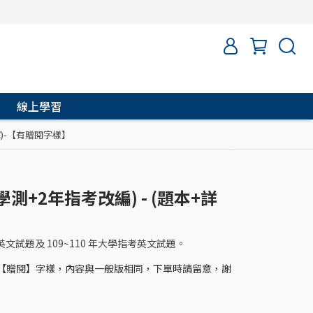
線上學習
解)-【有贈閱字樣】
測+2年指考改編) - (題本+詳
】
測英文試題及 109~110 年大學指考英文試題。
製【贈閱】字樣，內容與一般版相同，下單時請留意，謝