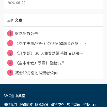
2026-06-22
最新文章
1
盤點出貨公告
2
《空中美語APP+》榮獲第50屆金鼎獎「⋯
3
《升學霸》 30 天免費試讀活動 🔥延長⋯
4
《空中家教升學霸》全館5 折
5
鐵粉12月活動得獎者公佈
AMC空中美語
關於我們
服務條款
隱私政策
購物流程
常見問題
客服中心