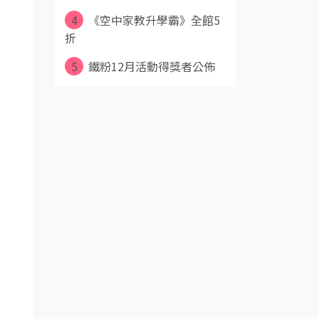
4
《空中家教升學霸》全館5
折
5
鐵粉12月活動得獎者公佈