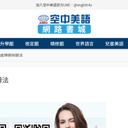
加入空中美語官方LINE：@english4u
升學館
檢定館
精修館
世界語言
兒童美語
退故障排除辦法
辦法