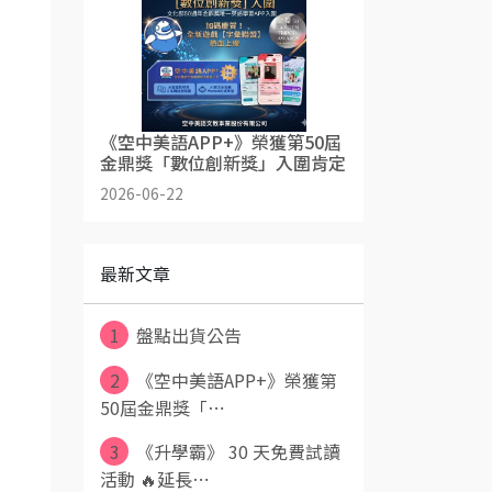
《空中美語APP+》榮獲第50屆
金鼎獎「數位創新獎」入圍肯定
2026-06-22
最新文章
1
盤點出貨公告
2
《空中美語APP+》榮獲第
50屆金鼎獎「⋯
3
《升學霸》 30 天免費試讀
活動 🔥延長⋯